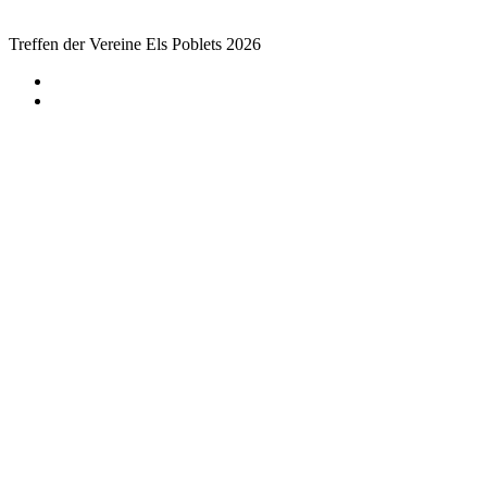
Tref­fen der Ver­ei­ne Els Poblets 2026
←
Weihnachtsmarkt