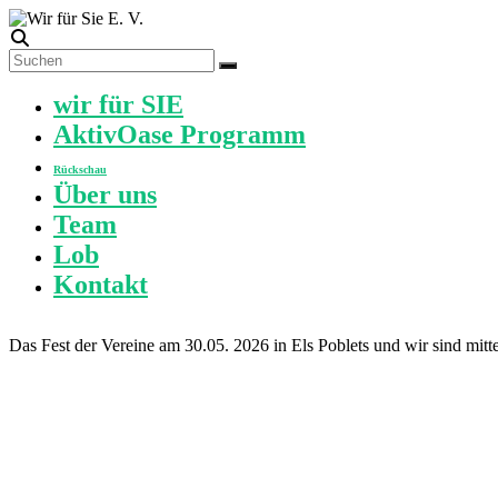
Zum
Inhalt
springen
Wir
für
Menü
wir für SIE
Sie
AktivOase Programm
E.
V.
Rückschau
Über uns
Der
Team
ehrenamtliche
Sozial
Lob
Verein
Kontakt
im
Grossraum
Dénia
an
Das Fest der Ver­ei­ne am 30.05. 2026 in Els Poblets und wir sind mit­t
der
Costa
Blanca