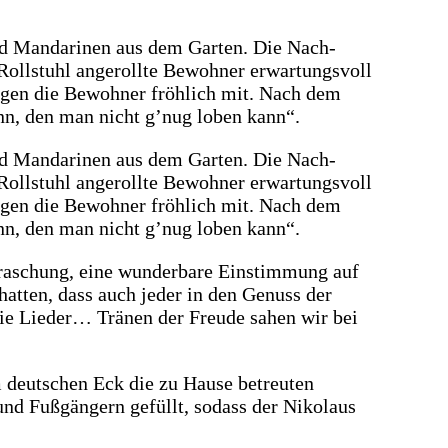
nd Man­da­ri­nen aus dem Gar­ten. Die Nach­
ll­stuhl ange­roll­te Bewoh­ner erwar­tungs­voll
n­gen die Bewoh­ner fröh­lich mit. Nach dem
 Mann, den man nicht g’nug loben kann“.
nd Man­da­ri­nen aus dem Gar­ten. Die Nach­
ll­stuhl ange­roll­te Bewoh­ner erwar­tungs­voll
n­gen die Bewoh­ner fröh­lich mit. Nach dem
 Mann, den man nicht g’nug loben kann“.
ra­schung, eine wun­der­ba­re Ein­stim­mung auf
n hat­ten, dass auch jeder in den Genuss der
die Lie­der… Trä­nen der Freu­de sahen wir bei
 deut­schen Eck die zu Hau­se betreu­ten
n und Fuß­gän­gern gefüllt, sodass der Niko­laus