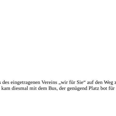
 des ein­ge­tra­ge­nen Ver­eins „wir für Sie“ auf den Weg
r kam dies­mal mit dem Bus, der genü­gend Platz bot für