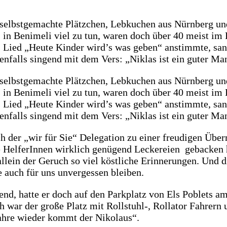
 selbst­ge­mach­te Plätz­chen, Leb­ku­chen aus Nürn­berg u
s in Benime­li viel zu tun, waren doch über 40 meist im Ro
s Lied „Heu­te Kin­der wird’s was geben“ anstimm­te, sa
e eben­falls sin­gend mit dem Vers: „Niklas ist ein guter
 selbst­ge­mach­te Plätz­chen, Leb­ku­chen aus Nürn­berg u
s in Benime­li viel zu tun, waren doch über 40 meist im Ro
s Lied „Heu­te Kin­der wird’s was geben“ anstimm­te, sa
e eben­falls sin­gend mit dem Vers: „Niklas ist ein guter
er „wir für Sie“ Dele­ga­ti­on zu einer freu­di­gen Über­
­ge Hel­fe­rIn­nen wirk­lich genü­gend Lecke­rei­en gebacke
lein der Geruch so viel köst­li­che Erin­ne­run­gen. Und 
die auch für uns unver­ges­sen blei­ben.
end, hat­te er doch auf den Park­platz von Els Poblets am
ich war der gro­ße Platz mit Rollstuhl‑, Rol­la­tor Fah­rer
Jah­re wie­der kommt der Niko­laus“.