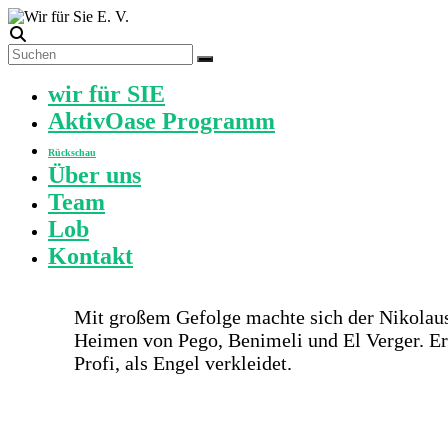
Zum
Inhalt
springen
Wir
für
Menü
wir für SIE
Sie
AktivOase Programm
E.
V.
Rückschau
Über uns
Der
Team
ehrenamtliche
Sozial
Lob
Verein
Kontakt
im
Grossraum
Dénia
an
Mit gro­ßem Gefol­ge mach­te sich der Niko­laus
der
Hei­men von Pego, Benime­li und El Ver­ger. E
Costa
Pro­fi, als Engel ver­klei­det.
Blanca