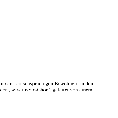
 zu den deutsch­spra­chi­gen Bewoh­nern in den
 den „wir-für-Sie-Chor“, gelei­tet von einem