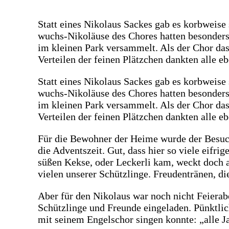
Statt eines Niko­laus Sackes gab es korb­wei­se
wuchs-Niko­läu­se des Cho­res hat­ten beson­der
im klei­nen Park ver­sam­melt. Als der Chor da
Ver­tei­len der fei­nen Plätz­chen dank­ten all
Statt eines Niko­laus Sackes gab es korb­wei­se
wuchs-Niko­läu­se des Cho­res hat­ten beson­der
im klei­nen Park ver­sam­melt. Als der Chor da
Ver­tei­len der fei­nen Plätz­chen dank­ten all
Für die Bewoh­ner der Hei­me wur­de der Besuch d
die Advents­zeit. Gut, dass hier so vie­le eif­ri
süßen Kek­se, oder Lecker­li kam, weckt doch al
vie­len unse­rer Schütz­lin­ge. Freu­den­trä­nen, 
Aber für den Niko­laus war noch nicht Fei­er­ab
Schütz­lin­ge und Freun­de ein­ge­la­den. Pünkt­l
mit sei­nem Engels­chor sin­gen konn­te: „alle 