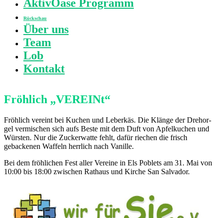
AktivOase Programm
E.
V.
Rückschau
Über uns
Der
Team
ehrenamtliche
Sozial
Lob
Verein
Kontakt
im
Grossraum
Dénia
an
Fröhlich „VEREINt“
der
Costa
Blanca
Fröh­lich ver­eint bei Kuchen und Leber­käs. Die Klän­ge der Dreh­or­
gel ver­mi­schen sich aufs Beste mit dem Duft von Apfel­ku­chen und
Wür­sten. Nur die Zucker­wat­te fehlt, dafür rie­chen die frisch
gebacke­nen Waf­feln herr­lich nach Vanil­le.
Bei dem fröh­li­chen Fest aller Ver­ei­ne in Els Poblets am 31. Mai von
10:00 bis 18:00 zwi­schen Rat­haus und Kir­che San Sal­va­dor.