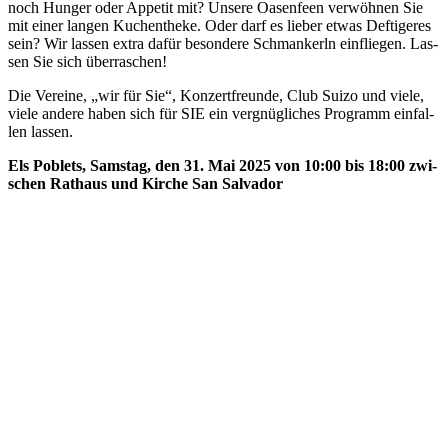
noch Hun­ger oder Appe­tit mit? Unse­re Oasen­feen ver­wöh­nen Sie
mit einer lan­gen Kuchen­the­ke. Oder darf es lie­ber etwas Def­ti­ge­res
sein? Wir las­sen extra dafür beson­de­re Schman­kerln ein­flie­gen. Las­
sen Sie sich über­ra­schen!
Die Ver­ei­ne, „wir für Sie“, Kon­zert­freun­de, Club Sui­zo und vie­le,
vie­le ande­re haben sich für SIE ein ver­gnüg­li­ches Pro­gramm ein­fal­
len las­sen.
Els Poblets, Sams­tag, den 31. Mai 2025 von 10:00 bis 18:00 zwi­
schen Rat­haus und Kir­che San Sal­va­dor