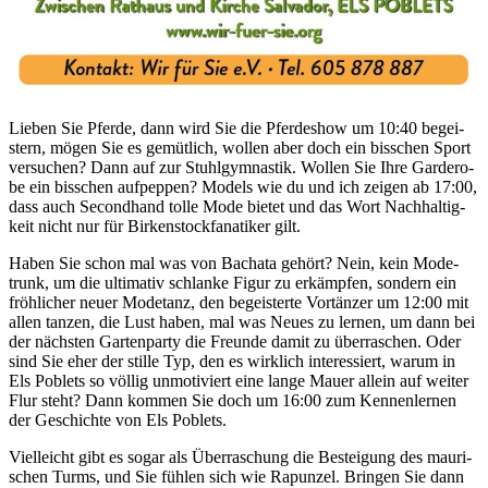
Lie­ben Sie Pfer­de, dann wird Sie die Pfer­de­show um 10:40 begei­
stern, mögen Sie es gemüt­lich, wol­len aber doch ein biss­chen Sport
ver­su­chen? Dann auf zur Stuhl­gym­na­stik. Wol­len Sie Ihre Gar­de­ro­
be ein biss­chen auf­pep­pen? Models wie du und ich zei­gen ab 17:00,
dass auch Second­hand tol­le Mode bie­tet und das Wort Nach­hal­tig­
keit nicht nur für Bir­ken­stock­fa­na­ti­ker gilt.
Haben Sie schon mal was von Bachata gehört? Nein, kein Mode­
trunk, um die ulti­ma­tiv schlan­ke Figur zu erkämp­fen, son­dern ein
fröh­li­cher neu­er Mode­tanz, den begei­ster­te Vor­tän­zer um 12:00 mit
allen tan­zen, die Lust haben, mal was Neu­es zu ler­nen, um dann bei
der näch­sten Gar­ten­par­ty die Freun­de damit zu über­ra­schen. Oder
sind Sie eher der stil­le Typ, den es wirk­lich inter­es­siert, war­um in
Els Poblets so völ­lig unmo­ti­viert eine lan­ge Mau­er allein auf wei­ter
Flur steht? Dann kom­men Sie doch um 16:00 zum Ken­nen­ler­nen
der Geschich­te von Els Poblets.
Viel­leicht gibt es sogar als Über­ra­schung die Bestei­gung des mau­ri­
schen Turms, und Sie füh­len sich wie Rapun­zel. Brin­gen Sie dann